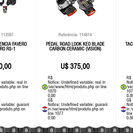
: 113587
Referência: 114814
ÊNCIA FAVERO
PEDAL ROAD LOOK KEO BLADE
TAC
RO RS-1
CARBON CERAMIC (VISION)
0,00
375,00
R$
R$
variable: real in
Notice
: Undefined variable: real in
Not
oduto.php
on line
/var/www/html/produto.php
on line
/va
1070
107
0,00
0,0
G$
G$
 variable: guarani
Notice
: Undefined variable: guarani
Not
produto.php
on
in
/var/www/html/produto.php
on
in
/
line
1077
lin
0.00
0.0