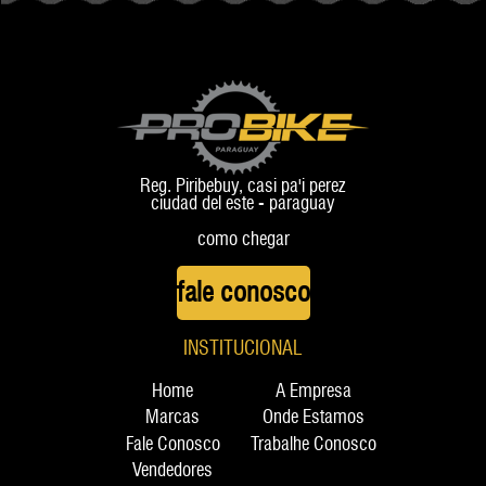
AD
+ ROAD
Reg. Piribebuy, casi pa'i perez
ciudad del este - paraguay
como chegar
fale conosco
INSTITUCIONAL
Home
A Empresa
Marcas
Onde Estamos
Fale Conosco
Trabalhe Conosco
Vendedores