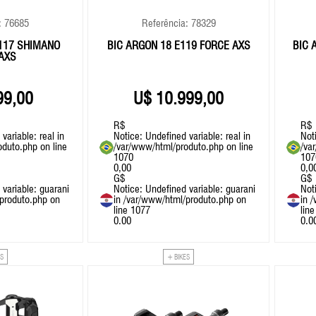
: 76685
Referência: 78329
E117 SHIMANO
BIC ARGON 18 E119 FORCE AXS
BIC 
 AXS
99,00
10.999,00
R$
R$
variable: real in
Notice
: Undefined variable: real in
Not
oduto.php
on line
/var/www/html/produto.php
on line
/va
1070
107
0,00
0,0
G$
G$
 variable: guarani
Notice
: Undefined variable: guarani
Not
produto.php
on
in
/var/www/html/produto.php
on
in
/
line
1077
lin
0.00
0.0
ES
+ BIKES