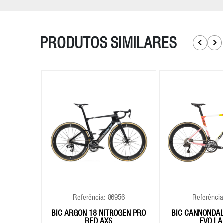
PRODUTOS SIMILARES
842
Referência: 86956
Referência
OGEN 105
BIC ARGON 18 NITROGEN PRO
BIC CANNONDAL
RED AXS
EVO LA