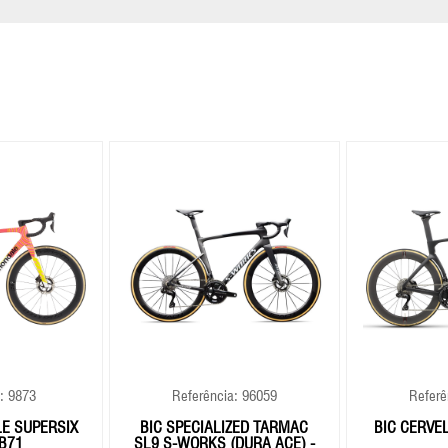
: 9873
Referência: 96059
Referê
E SUPERSIX
BIC SPECIALIZED TARMAC
BIC CERVE
B71
SL9 S-WORKS (DURA ACE) -