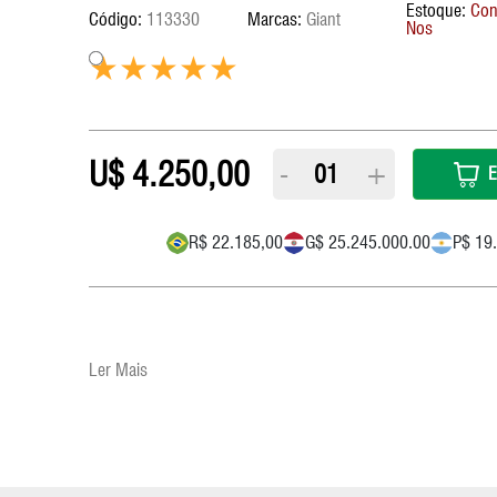
Con
113330
Giant
Corrente
Farol/Lanterna
RapFire / Trigger / Sti
Suporte Caramanhola
Nos
Cubo
Ferramentas
Rodas
TransBike
Eixo Central
Fita De Guidão
Roldana/Cage
Vestuário
Freios
GPS
Rotores
4.250,00
Grupo
-
Selim
+
E
Guidão
Suspensão
Kit Reparos Suspensão
R$ 22.185,00
G$ 25.245.000.00
P$ 19
Lubrificantes/Graxa
Ler Mais