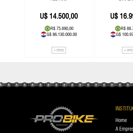
00
14.500,00
16.9
00
R$ 75.690,00
R$ 88.
0.00
G$ 86.130.000.00
G$ 100.9
+ SPEED
+ SPE
INSTIT
Home
A Empre