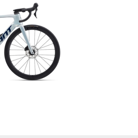
Farol/Lanterna
Suporte Caramanhola
182,70
51.00
Ferramentas
TransBike
Fita De Guidão
Vestuário
266,22
GPS