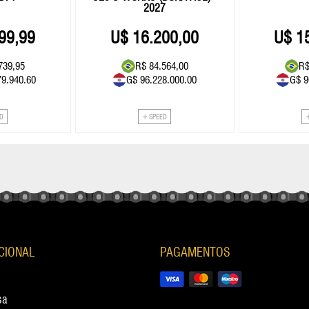
2027
99,99
16.200,00
1
739,95
R$ 84.564,00
R$
79.940.60
G$ 96.228.000.00
G$ 9
ED
+ SPEED
UCIONAL
PAGAMENTOS
sa