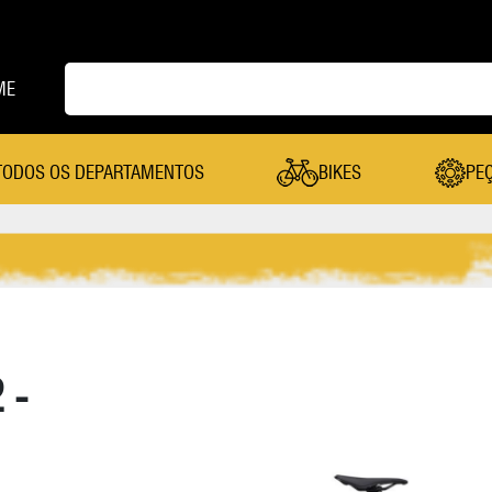
ME
TODOS OS DEPARTAMENTOS
BIKES
PE
PEÇAS
Cambio Dianteiro
Mesa
Cambio Traseiro
Pastilha De Freio
Câmera De Ar
Pedal
 -
Canote Selim
Pedivela
Cassete
Pneu
Coroa
Quadro