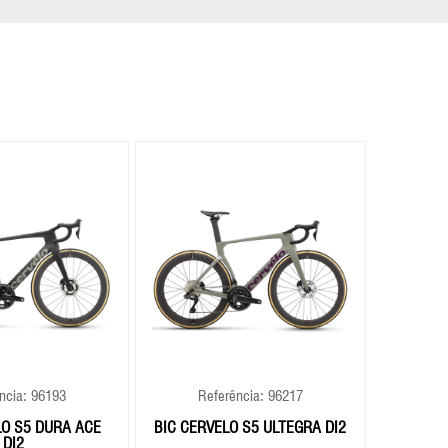
ncia: 96193
Referência: 96217
Re
LO S5 DURA ACE
BIC CERVELO S5 ULTEGRA DI2
BIC CE
DI2