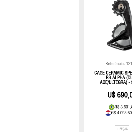
Referência: 12
CAGE CERAMIC SP
RS ALPHA (D
ACE/ULTEGRA) - 
690,
R$ 3.601,
G$ 4.098.60
+ PEÇAS