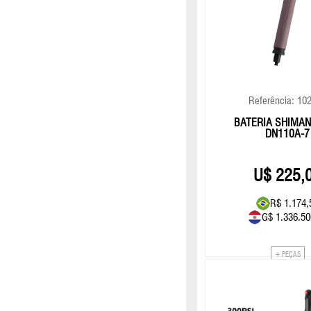
Referência: 10
BATERIA SHIMANO
DN110A-7
225,
R$ 1.174,
G$ 1.336.50
+ PEÇAS