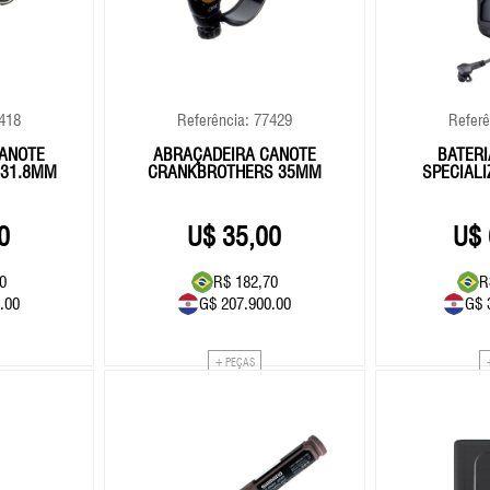
Corrente
RapFire / Trigger / Sti
Cubo
Rodas
Eixo Central
Roldana/Cage
7418
Referência: 77429
Referê
Freios
Rotores
ANOTE
ABRAÇADEIRA CANOTE
BATERI
Grupo
Selim
 31.8MM
CRANKBROTHERS 35MM
SPECIALI
Guidão
Suspensão
0
35,00
Kit Reparos Suspensão
Lubrificantes/Graxa
0
R$ 182,70
R
.00
G$ 207.900.00
G$ 
+ PEÇAS