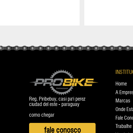
INSTIT
Home
A Empre
Reg. Piribebuy, casi pa'i perez
Marcas
ciudad del este - paraguay
Onde Es
como chegar
Fale Con
Trabalhe
fale conosco