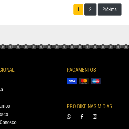
1
2
Próxima
UCIONAL
PAGAMENTOS
sa
tamos
PRO BIKE NAS MIDIAS
osco
 Conosco