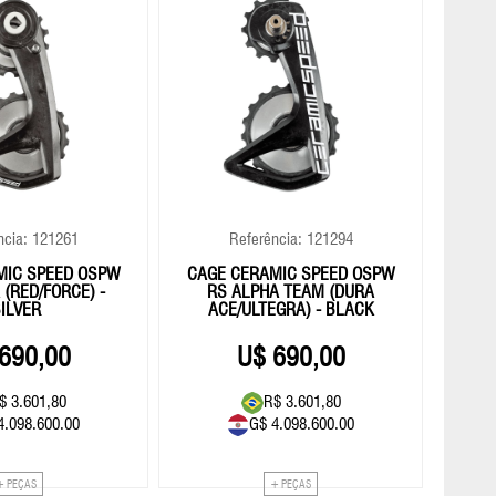
ncia: 121261
Referência: 121294
MIC SPEED OSPW
CAGE CERAMIC SPEED OSPW
(RED/FORCE) -
RS ALPHA TEAM (DURA
ILVER
ACE/ULTEGRA) - BLACK
690,00
690,00
$ 3.601,80
R$ 3.601,80
4.098.600.00
G$ 4.098.600.00
+ PEÇAS
+ PEÇAS