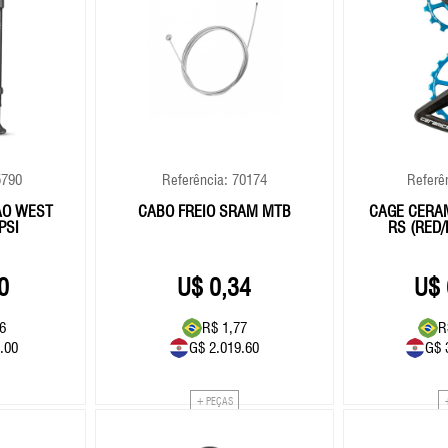
5790
Referência: 70174
Referê
ÃO WEST
CABO FREIO SRAM MTB
CAGE CERA
PSI
RS (RED/
0
0,34
6
R$ 1,77
R
.00
G$ 2.019.60
G$ 
+ PEÇAS