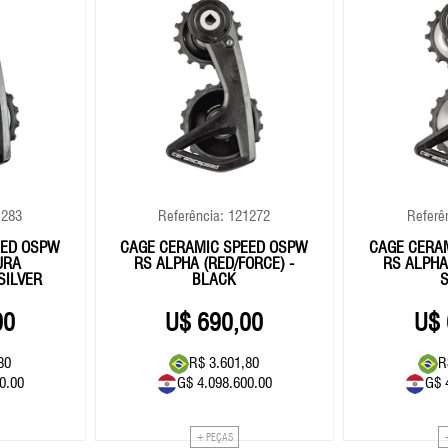
1283
Referência: 121272
Referê
EED OSPW
CAGE CERAMIC SPEED OSPW
CAGE CERA
URA
RS ALPHA (RED/FORCE) -
RS ALPHA 
SILVER
BLACK
S
00
690,00
80
R$ 3.601,80
R
0.00
G$ 4.098.600.00
G$ 
+ PEÇAS