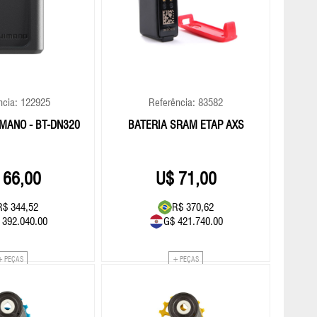
ncia: 122925
Referência: 83582
MANO - BT-DN320
BATERIA SRAM ETAP AXS
66,00
71,00
R$ 344,52
R$ 370,62
 392.040.00
G$ 421.740.00
+ PEÇAS
+ PEÇAS