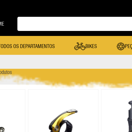
ME
TODOS OS DEPARTAMENTOS
BIKES
PE
PEÇAS
odutos
Cambio Dianteiro
Mesa
Cambio Traseiro
Pastilha De Freio
Câmera De Ar
Pedal
Canote Selim
Pedivela
Cassete
Pneu
Coroa
Quadro