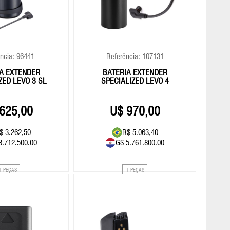
Farol/Lanterna
Suporte Caramanhola
182,70
51.00
Ferramentas
TransBike
Fita De Guidão
Vestuário
266,22
ncia: 96441
Referência: 107131
GPS
A EXTENDER
BATERIA EXTENDER
ZED LEVO 3 SL
SPECIALIZED LEVO 4
625,00
970,00
$ 3.262,50
R$ 5.063,40
3.712.500.00
G$ 5.761.800.00
+ PEÇAS
+ PEÇAS