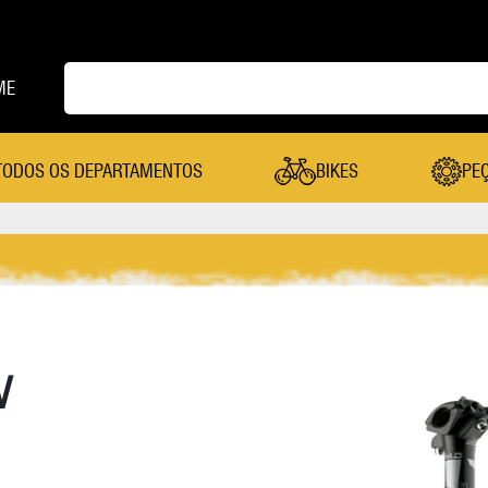
ME
TODOS OS DEPARTAMENTOS
BIKES
PE
PEÇAS
Cambio Dianteiro
Mesa
Cambio Traseiro
Pastilha De Freio
Câmera De Ar
Pedal
V
Canote Selim
Pedivela
Cassete
Pneu
Coroa
Quadro