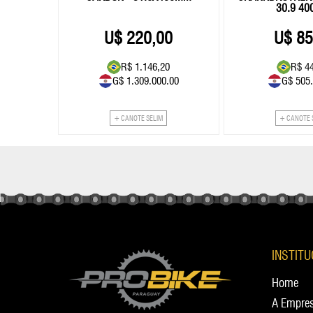
30.9 4
0
220,00
85
8
R$ 1.146,20
R$ 4
.00
G$ 1.309.000.00
G$ 505
+ CANOTE SELIM
+ CANOTE 
INSTIT
Home
A Empre