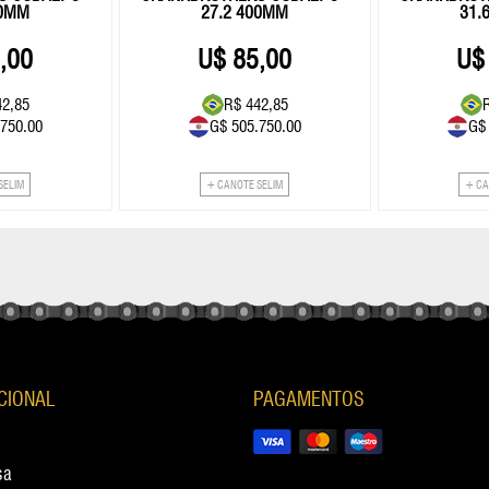
00MM
27.2 400MM
31.
,00
85,00
42,85
R$ 442,85
.750.00
G$ 505.750.00
G$
SELIM
+ CANOTE SELIM
+ CA
UCIONAL
PAGAMENTOS
sa