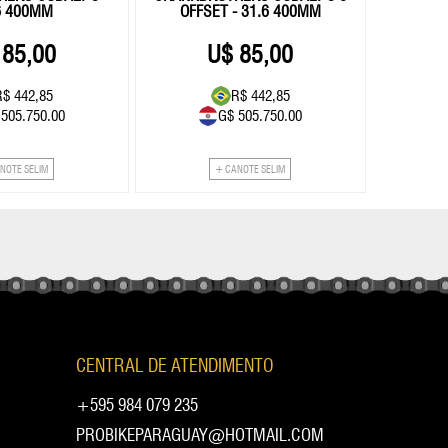
6 400MM
OFFSET - 31.6 400MM
85,00
85,00
R$ 442,85
R$ 442,85
 505.750.00
G$ 505.750.00
NOTE SELIM
+ CANOTE SELIM
CENTRAL DE ATENDIMENTO
+595 984 079 235
PROBIKEPARAGUAY@HOTMAIL.COM