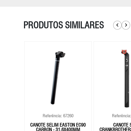
PRODUTOS SIMILARES
715
Referência: 67260
Referência
CHEY PRO
CANOTE SELIM EASTON EC90
CANOTE 
50MM
CARBON - 31.6X400MM
CRANKBROTHERS