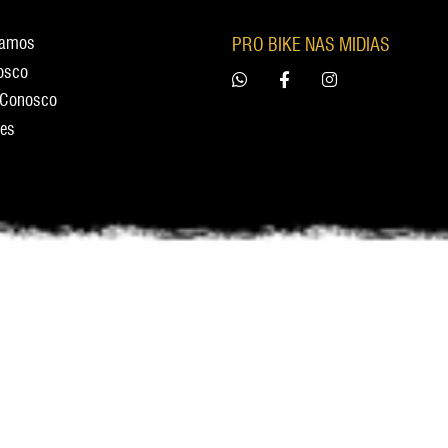
tamos
PRO BIKE NAS MIDIAS
osco
 Conosco
res