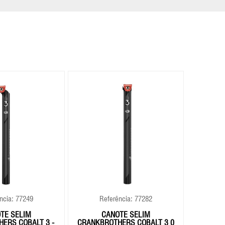
ncia: 77249
Referência: 77282
Re
TE SELIM
CANOTE SELIM
CANOT
ERS COBALT 3 -
CRANKBROTHERS COBALT 3 0
CRANKBR