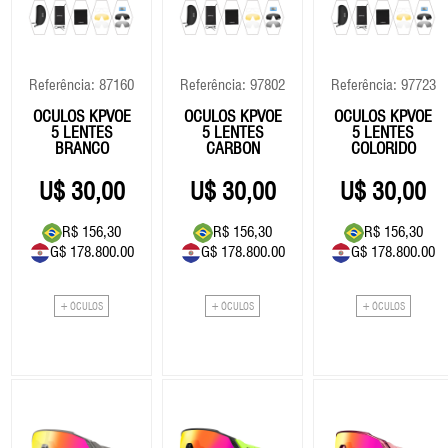
Eixo Central
Fita De Guidão
Roldana/Cage
Vestuário
Eixo Central
Roldan
Freios
GPS
Rotores
Freios
Rotore
14999.00
Grupo
Selim
Grupo
Selim
Referência: 87160
Referência: 97802
Referência: 97723
Guidão
Suspensão
Guidão
Suspe
78.144,79
ÓCULOS KPVOE
ÓCULOS KPVOE
ÓCULOS KPVOE
5 LENTES
5 LENTES
5 LENTES
Kit Reparos Suspensão
Kit Reparos Suspensão
BRANCO
CARBON
COLORIDO
77340
ROSA/ROXO
Lubrificantes/Graxa
Lubrificantes/Graxa
30,00
30,00
30,00
BOMBA AR CRAKBRO
STERLING L
R$ 156,30
R$ 156,30
R$ 156,30
G$ 178.800.00
G$ 178.800.00
G$ 178.800.00
35.00
40654
OLEO SUSPENSÃO R
+ ÓCULOS
+ ÓCULOS
+ ÓCULOS
182,35
5WT - 1L
51.00
265,71