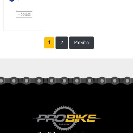
+ ÓCULOS
1
2
Próxima