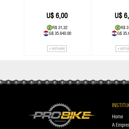
6,00
6
R$ 31,32
R$ 3
00
G$ 35.640.00
G$ 35.
+ VESTUÁRIO
+ VESTU
INSTIT
Home
A Empre