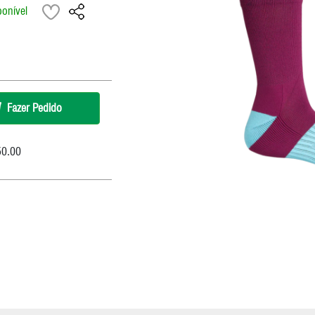
ponível
Corrente
RapFire / Trigger / Sti
Cubo
Rodas
Eixo Central
Roldana/Cage
Freios
Rotores
Grupo
Selim
Fazer Pedido
Guidão
Suspensão
50.00
Kit Reparos Suspensão
Lubrificantes/Graxa