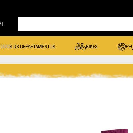
ME
TODOS OS DEPARTAMENTOS
BIKES
PE
PEÇAS
Cambio Dianteiro
Mesa
Cambio Traseiro
Pastilha De Freio
Câmera De Ar
Pedal
Canote Selim
Pedivela
Cassete
Pneu
Coroa
Quadro