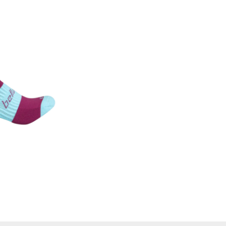
Farol/Lanterna
Suporte Caramanhola
182,70
51.00
Ferramentas
TransBike
Fita De Guidão
Vestuário
266,22
GPS