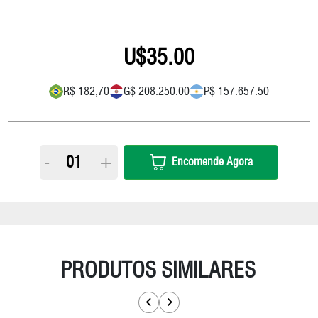
35.00
R$ 182,70
G$ 208.250.00
P$ 157.657.50
-
+
Encomende Agora
PRODUTOS SIMILARES