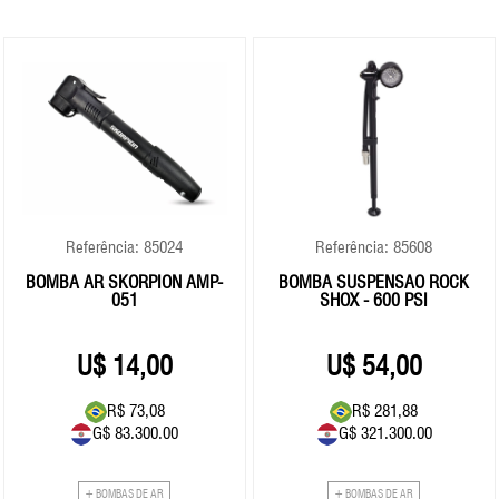
Referência: 85024
Referência: 85608
BOMBA AR SKORPION AMP-
BOMBA SUSPENSÃO ROCK
051
SHOX - 600 PSI
14,00
54,00
R$ 73,08
R$ 281,88
G$ 83.300.00
G$ 321.300.00
+ BOMBAS DE AR
+ BOMBAS DE AR