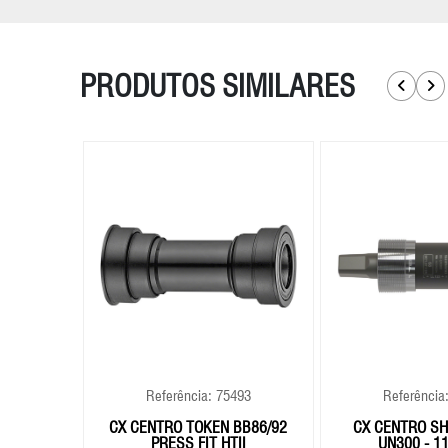
PRODUTOS SIMILARES
482
Referência: 75493
Referência
N BB30
CX CENTRO TOKEN BB86/92
CX CENTRO SH
ECH II
PRESS FIT HTII
UN300 - 1