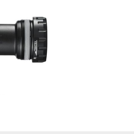
Farol/Lanterna
Suporte Caramanhola
182,35
51.00
Ferramentas
TransBike
Fita De Guidão
Vestuário
265,71
GPS