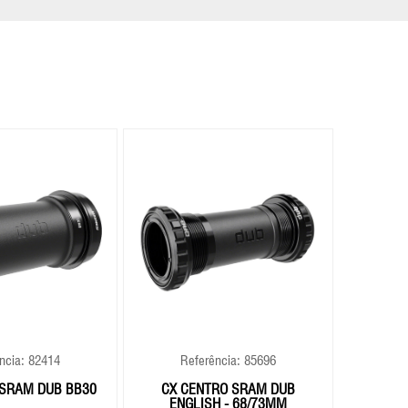
ncia: 82414
Referência: 85696
Re
 SRAM DUB BB30
CX CENTRO SRAM DUB
CX CEN
ENGLISH - 68/73MM