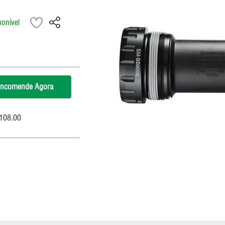
Corrente
RapFire / Trigger / Sti
ponível
Cubo
Rodas
Eixo Central
Roldana/Cage
Freios
Rotores
Grupo
Selim
ncomende Agora
Guidão
Suspensão
Kit Reparos Suspensão
108.00
Lubrificantes/Graxa