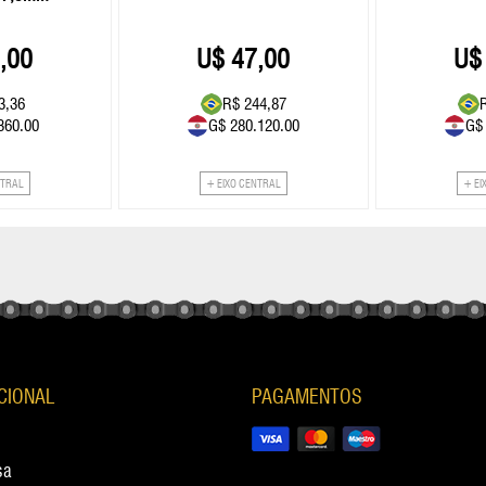
,00
47,00
3,36
R$ 244,87
360.00
G$ 280.120.00
G$
NTRAL
+ EIXO CENTRAL
+ EI
UCIONAL
PAGAMENTOS
sa