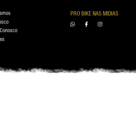
tamos
PRO BIKE NAS MIDIAS
osco
 Conosco
res