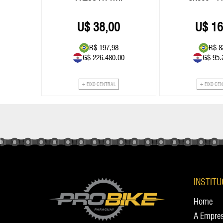
0
38,00
16
3
R$ 197,98
R$ 8
.00
G$ 226.480.00
G$ 95.
+ EIXO CENTRAL
+ EIXO CE
INSTIT
Home
A Empre