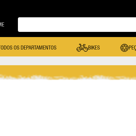
ME
TODOS OS DEPARTAMENTOS
BIKES
PE
PEÇAS
Cambio Dianteiro
Mesa
Cambio Traseiro
Pastilha De Freio
Câmera De Ar
Pedal
Canote Selim
Pedivela
Cassete
Pneu
Coroa
Quadro