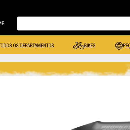
ME
TODOS OS DEPARTAMENTOS
BIKES
PE
PEÇAS
Cambio Dianteiro
Mesa
Cambio Traseiro
Pastilha De Freio
Câmera De Ar
Pedal
Canote Selim
Pedivela
Cassete
Pneu
Coroa
Quadro