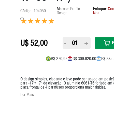
Corrente
Farol/Lanterna
RapFire / Trigger / Sti
Suporte Caramanhola
Profile
Con
104050
Design
Nos
Cubo
Ferramentas
Rodas
TransBike
Eixo Central
Fita De Guidão
Roldana/Cage
Vestuário
Freios
GPS
Rotores
Grupo
Selim
52,00
-
+
E
Guidão
Suspensão
Kit Reparos Suspensão
R$ 270,92
G$ 309.920.00
P$ 235.
Lubrificantes/Graxa
O design simples, elegante e leve pode ser usado em posiçã
para -17°/ 17° de elevação. O alumínio 6061-T6 forjado 
placa frontal de 4 parafusos proporciona maior rigidez.
Ler Mais