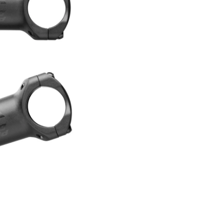
Farol/Lanterna
Suporte Caramanhola
182,35
51.00
Ferramentas
TransBike
Fita De Guidão
Vestuário
265,71
GPS