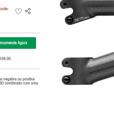
Corrente
RapFire / Trigger / Sti
sulte-
Cubo
Rodas
Eixo Central
Roldana/Cage
Freios
Rotores
Grupo
Selim
ncomende Agora
Guidão
Suspensão
Kit Reparos Suspensão
248.00
Lubrificantes/Graxa
o negativa ou positiva
em 3D combinado com uma