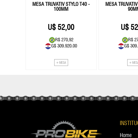
C90SL
MESA TRUVATIV STYLO T40 -
MESA TRUVATIV 
0MM
100MM
90M
0
52,00
52
79
R$ 270,92
R$ 2
.00
G$ 309.920.00
G$ 309
+ MESA
+ MES
INSTIT
Home