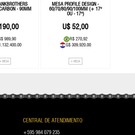
ANKBROTHERS
MESA PROFILE DESIGN -
 CARBON - 90MM
60/70/80/90/100MM (+ 17°
OU - 17°)
190,00
52,00
R$ 989,90
R$ 270,92
1.132.400.00
G$ 309.920.00
+ MESA
+ MESA
CENTRAL DE ATENDIMENTO
+595 984 079 235