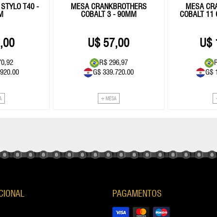
STYLO T40 -
MESA CRANKBROTHERS
MESA CR
M
COBALT 3 - 90MM
COBALT 11
,00
57,00
70,92
R$ 296,97
.920.00
G$ 339.720.00
G$ 
A
+ MESA
UCIONAL
PAGAMENTOS