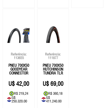
Referência:
Referência:
113655
111877
PNEU 700X50
PNEU 700X50
GOODYEAR
HUTCHINSON
CONNECTOR
TUNDRA TLR
ULTIMATE -
HARDSKIN
TUBELESS
42,00
69,00
R$ 219,24
R$ 360,18
G$
G$
250.320.00
411.240.00