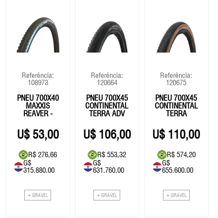
Referência:
Referência:
Referência:
108973
120664
120675
PNEU 700X40
PNEU 700X45
PNEU 700X45
MAXXIS
CONTINENTAL
CONTINENTAL
REAVER -
TERRA ADV
TERRA
EX0/TR
E25
COMPETITION
53,00
106,00
110,00
R$ 276,66
R$ 553,32
R$ 574,20
G$
G$
G$
315.880.00
631.760.00
655.600.00
+ GRAVEL
+ GRAVEL
+ GRAVEL