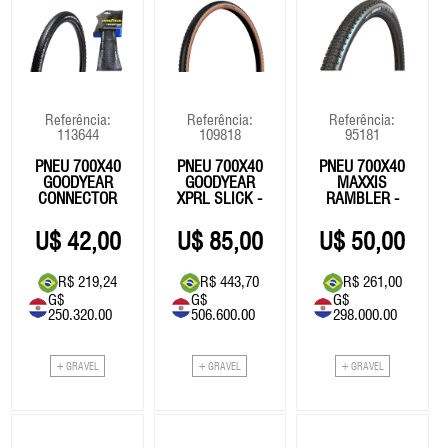
Referência:
Referência:
Referência:
113644
109818
95181
PNEU 700X40
PNEU 700X40
PNEU 700X40
GOODYEAR
GOODYEAR
MAXXIS
CONNECTOR
XPRL SLICK -
RAMBLER -
ULTIMATE -
BEGE
EX0/TR
TUBELESS
42,00
85,00
50,00
R$ 219,24
R$ 443,70
R$ 261,00
G$
G$
G$
250.320.00
506.600.00
298.000.00
+ GRAVEL
+ GRAVEL
+ GRAVEL