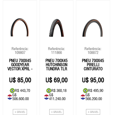
Referência:
Referência:
Referência:
109807
111866
108872
PNEU 700X45
PNEU 700X45
PNEU 700X45
GOODYEAR
HUTCHINSON
PIRELLI
VECTOR XPRL -
TUNDRA TLR
CINTURATO
BEGE
HARDSKIN
GRAVEL RC -
BEGE
85,00
69,00
95,00
R$ 443,70
R$ 360,18
R$ 495,90
G$
G$
G$
506.600.00
411.240.00
566.200.00
+ GRAVEL
+ GRAVEL
+ GRAVEL