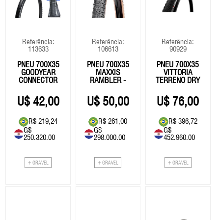
Eixo Central
Fita De Guidão
Roldana/Cage
Vestuário
Eixo Central
Roldan
Freios
GPS
Rotores
Freios
Rotore
14999.00
Grupo
Selim
Grupo
Selim
Referência:
Referência:
Referência:
113633
106613
90929
Guidão
Suspensão
Guidão
Suspe
78.294,78
PNEU 700X35
PNEU 700X35
PNEU 700X35
Kit Reparos Suspensão
Kit Reparos Suspensão
GOODYEAR
MAXXIS
VITTORIA
77340
CONNECTOR
RAMBLER -
TERRENO DRY
Lubrificantes/Graxa
Lubrificantes/Graxa
ULTIMATE -
EX0/TR BEGE
- TUBELESS
BOMBA AR CRAKBRO
TUBELESS
42,00
50,00
76,00
STERLING L
R$ 219,24
R$ 261,00
R$ 396,72
G$
G$
G$
35.00
40654
250.320.00
298.000.00
452.960.00
OLEO SUSPENSÃO R
182,70
5WT - 1L
+ GRAVEL
+ GRAVEL
+ GRAVEL
51.00
266,22