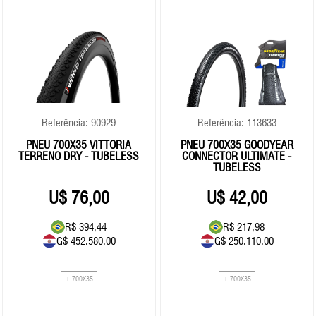
Referência: 90929
Referência: 113633
PNEU 700X35 VITTORIA
PNEU 700X35 GOODYEAR
TERRENO DRY - TUBELESS
CONNECTOR ULTIMATE -
TUBELESS
76,00
42,00
R$ 394,44
R$ 217,98
G$ 452.580.00
G$ 250.110.00
+ 700X35
+ 700X35