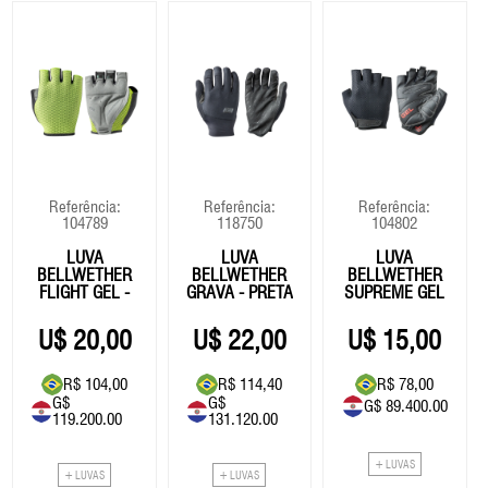
Referência:
Referência:
Referência:
104789
118750
104802
LUVA
LUVA
LUVA
BELLWETHER
BELLWETHER
BELLWETHER
FLIGHT GEL -
GRAVA - PRETA
SUPREME GEL
VERDE
- PRETA
20,00
22,00
15,00
R$ 104,00
R$ 114,40
R$ 78,00
G$
G$
G$ 89.400.00
119.200.00
131.120.00
+ LUVAS
+ LUVAS
+ LUVAS