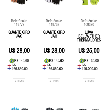
Eixo Central
Fita De Guidão
Roldana/Cage
Vestuário
Eixo Central
Roldan
Freios
GPS
Rotores
Freios
Rotore
14999.00
Grupo
Selim
Grupo
Selim
Referência:
Referência:
Referência:
119773
119762
109380
Guidão
Suspensão
Guidão
Suspe
77.994,80
GUANTE GIRO
GUANTE GIRO
LUVA
Kit Reparos Suspensão
Kit Reparos Suspensão
JAG
JAG
BELLWETHER
77340
THERMALDRESS
Lubrificantes/Graxa
Lubrificantes/Graxa
BOMBA AR CRAKBRO
28,00
28,00
25,00
STERLING L
R$ 145,60
R$ 145,60
R$ 130,00
G$
G$
G$
35.00
40654
166.880.00
166.880.00
149.000.00
OLEO SUSPENSÃO R
182,00
5WT - 1L
+ LUVAS
+ LUVAS
+ LUVAS
51.00
265,20