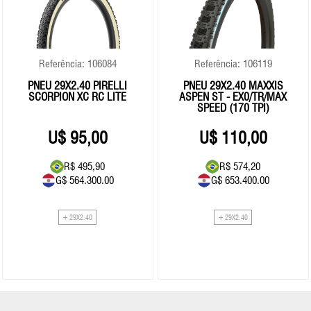
Referência: 106084
Referência: 106119
PNEU 29X2.40 PIRELLI
PNEU 29X2.40 MAXXIS
SCORPION XC RC LITE
ASPEN ST - EX0/TR/MAX
SPEED (170 TPI)
95,00
110,00
R$ 495,90
R$ 574,20
G$ 564.300.00
G$ 653.400.00
+ 29X2.40
+ 29X2.40