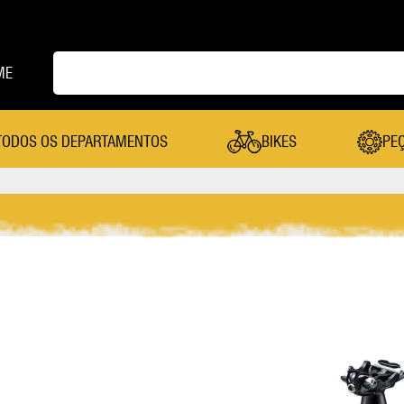
ME
TODOS OS DEPARTAMENTOS
BIKES
PE
PEÇAS
Cambio Dianteiro
Mesa
Cambio Traseiro
Pastilha De Freio
Câmera De Ar
Pedal
Canote Selim
Pedivela
Cassete
Pneu
Coroa
Quadro