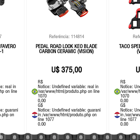
7
Referência: 114814
Ref
 FAVERO
PEDAL ROAD LOOK KEO BLADE
TACO SPE
-1
CARBON CERAMIC (VISION)
(
375,00
R$
R$
e: real in
Notice
: Undefined variable: real in
Notice
: Un
php
on line
/var/www/html/produto.php
on line
/var/www/h
1070
1070
0,00
0,00
G$
G$
le: guarani
Notice
: Undefined variable: guarani
Notice
: Un
o.php
on
in
/var/www/html/produto.php
on
in
/var/ww
line
1077
line
1077
0.00
0.00