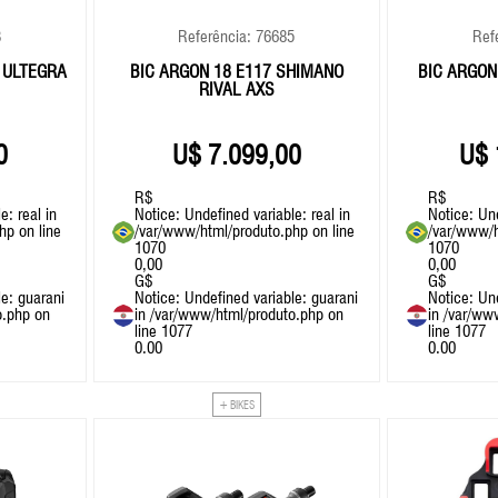
3
Referência: 76685
Ref
 ULTEGRA
BIC ARGON 18 E117 SHIMANO
BIC ARGON
RIVAL AXS
0
7.099,00
R$
R$
e: real in
Notice
: Undefined variable: real in
Notice
: Un
php
on line
/var/www/html/produto.php
on line
/var/www/h
1070
1070
0,00
0,00
G$
G$
le: guarani
Notice
: Undefined variable: guarani
Notice
: Un
o.php
on
in
/var/www/html/produto.php
on
in
/var/ww
line
1077
line
1077
0.00
0.00
+ BIKES