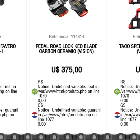
7
Referência: 114814
Ref
 FAVERO
PEDAL ROAD LOOK KEO BLADE
TACO SPE
-1
CARBON CERAMIC (VISION)
(
375,00
R$
R$
e: real in
Notice
: Undefined variable: real in
Notice
: Un
php
on line
/var/www/html/produto.php
on line
/var/www/h
1070
1070
0,00
0,00
G$
G$
le: guarani
Notice
: Undefined variable: guarani
Notice
: Un
o.php
on
in
/var/www/html/produto.php
on
in
/var/ww
line
1077
line
1077
0.00
0.00