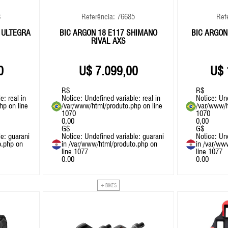
3
Referência: 76685
Ref
 ULTEGRA
BIC ARGON 18 E117 SHIMANO
BIC ARGON
RIVAL AXS
0
7.099,00
R$
R$
e: real in
Notice
: Undefined variable: real in
Notice
: Un
php
on line
/var/www/html/produto.php
on line
/var/www/h
1070
1070
0,00
0,00
G$
G$
le: guarani
Notice
: Undefined variable: guarani
Notice
: Un
o.php
on
in
/var/www/html/produto.php
on
in
/var/ww
line
1077
line
1077
0.00
0.00
+ BIKES