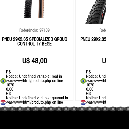
Referência: 97139
Referência: 9720
PNEU 29X2.35 SPECIALIZED GROUD
PNEU 29X2.35 VITTORIA 
CONTROL T7 BEGE
TRAIL
48,00
57,00
R$
R$
Notice
: Undefined variable: real in
Notice
: Undefined variable
/var/www/html/produto.php
on line
/var/www/html/produto.p
1070
1070
0,00
0,00
G$
G$
Notice
: Undefined variable: guarani in
Notice
: Undefined variable
/var/www/html/produto.php
on line
/var/www/html/produto.p
1077
1077
0.00
0.00
+ MTB
+ MTB