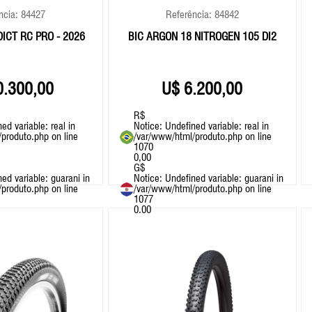
ncia: 84427
Referência: 84842
ICT RC PRO - 2026
BIC ARGON 18 NITROGEN 105 DI2
0.300,00
6.200,00
R$
ned variable: real in
Notice
: Undefined variable: real in
/produto.php
on line
/var/www/html/produto.php
on line
1070
0,00
G$
ned variable: guarani in
Notice
: Undefined variable: guarani in
/produto.php
on line
/var/www/html/produto.php
on line
1077
0.00
+ BIKES
+ BIKES