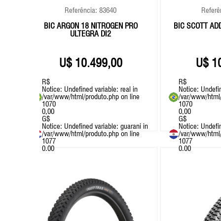
Referência: 83640
Referê
 AXS
BIC ARGON 18 NITROGEN PRO
BIC SCOTT ADD
ULTEGRA DI2
10.499,00
1
R$
R$
n
Notice
: Undefined variable: real in
Notice
: Undefi
e
/var/www/html/produto.php
on line
/var/www/html
1070
1070
0,00
0,00
G$
G$
ni in
Notice
: Undefined variable: guarani in
Notice
: Undefi
e
/var/www/html/produto.php
on line
/var/www/html
1077
1077
0.00
0.00
+ BIKES