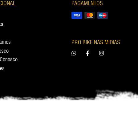
UCIONAL
PAGAMENTOS
sa
tamos
PRO BIKE NAS MIDIAS
osco
 Conosco
res