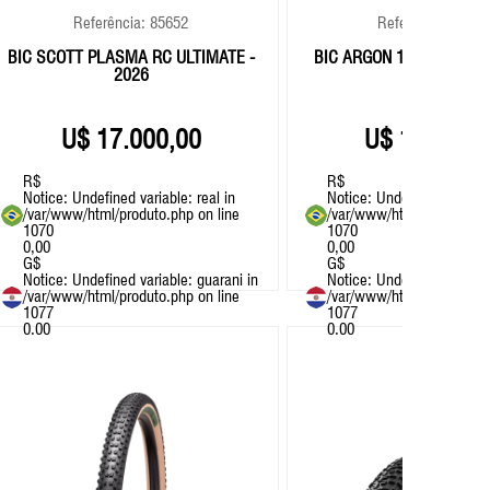
Referência: 85652
Referência: 8695
BIC SCOTT PLASMA RC ULTIMATE -
BIC ARGON 18 NITROGEN
2026
AXS
17.000,00
14.500,
R$
R$
Notice
: Undefined variable: real in
Notice
: Undefined variable
/var/www/html/produto.php
on line
/var/www/html/produto.p
1070
1070
0,00
0,00
G$
G$
Notice
: Undefined variable: guarani in
Notice
: Undefined variable
/var/www/html/produto.php
on line
/var/www/html/produto.p
1077
1077
0.00
0.00
+ BIKES
+ BIKES