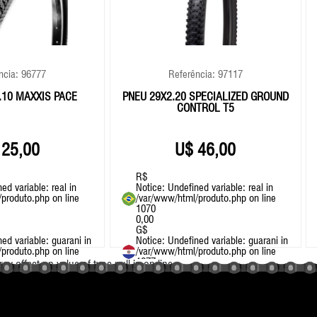
ncia: 96777
Referência: 97117
.10 MAXXIS PACE
PNEU 29X2.20 SPECIALIZED GROUND
CONTROL T5
25,00
46,00
R$
ned variable: real in
Notice
: Undefined variable: real in
/produto.php
on line
/var/www/html/produto.php
on line
1070
0,00
G$
ned variable: guarani in
Notice
: Undefined variable: guarani in
/produto.php
on line
/var/www/html/produto.php
on line
1077
ray offset on value of type null in
on line
0.00
+ MTB
+ MTB