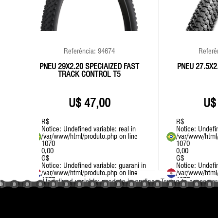
Referência: 94674
Referê
IT
PNEU 29X2.20 SPECIAIZED FAST
PNEU 27.5X2
TRACK CONTROL T5
47,00
R$
R$
n
Notice
: Undefined variable: real in
Notice
: Undefi
e
/var/www/html/produto.php
on line
/var/www/html
1070
1070
0,00
0,00
G$
G$
ni in
Notice
: Undefined variable: guarani in
Notice
: Undefi
e
/var/www/html/produto.php
on line
/var/www/html
1077
1077
: Undefined variable: produto in
on line
: Trying to access ar
0.00
0.00
+ MTB