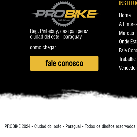
INSTIT
Home
A Empre
Reg. Piribebuy, casi pa'i perez
Marcas
ciudad del este - paraguay
Onde Es
como chegar
Fale Con
Trabalhe
fale conosco
Vendedo
PROBIKE 2024 - Ciudad del este - Paraguai - Todos os direitos reservados