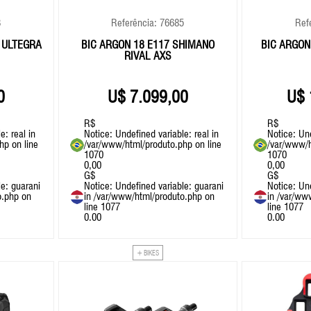
3
Referência: 76685
Ref
 ULTEGRA
BIC ARGON 18 E117 SHIMANO
BIC ARGON
RIVAL AXS
0
7.099,00
R$
R$
e: real in
Notice
: Undefined variable: real in
Notice
: Un
php
on line
/var/www/html/produto.php
on line
/var/www/h
1070
1070
0,00
0,00
G$
G$
le: guarani
Notice
: Undefined variable: guarani
Notice
: Un
o.php
on
in
/var/www/html/produto.php
on
in
/var/ww
line
1077
line
1077
0.00
0.00
+ BIKES