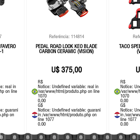
7
Referência: 114814
Ref
 FAVERO
PEDAL ROAD LOOK KEO BLADE
TACO SPE
-1
CARBON CERAMIC (VISION)
(
375,00
R$
R$
e: real in
Notice
: Undefined variable: real in
Notice
: Un
php
on line
/var/www/html/produto.php
on line
/var/www/h
1070
1070
0,00
0,00
G$
G$
le: guarani
Notice
: Undefined variable: guarani
Notice
: Un
o.php
on
in
/var/www/html/produto.php
on
in
/var/ww
line
1077
line
1077
0.00
0.00