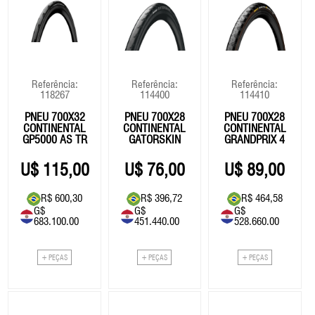
Referência:
Referência:
Referência:
118267
114400
114410
PNEU 700X32
PNEU 700X28
PNEU 700X28
CONTINENTAL
CONTINENTAL
CONTINENTAL
GP5000 AS TR
GATORSKIN
GRANDPRIX 4
PRETO -
BLACK
SEASSON
TUBELESS
EDITION
115,00
76,00
89,00
R$ 600,30
R$ 396,72
R$ 464,58
G$
G$
G$
683.100.00
451.440.00
528.660.00
+ PEÇAS
+ PEÇAS
+ PEÇAS