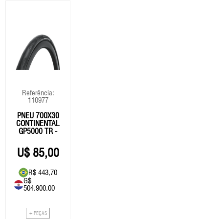
Referência:
110977
PNEU 700X30
CONTINENTAL
GP5000 TR -
TUBELESS
85,00
R$ 443,70
G$
504.900.00
+ PEÇAS