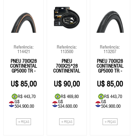
Referência:
Referência:
Referência:
114421
113500
113207
PNEU 700X28
PNEU
PNEU 700X28
CONTINENTAL
700X25*28
CONTINENTAL
GP5000 TR -
CONTINENTAL
GP5000 TR -
TUBELESS
SPRINTER
TUBELESS
TUBULAR
85,00
90,00
85,00
R$ 443,70
R$ 469,80
R$ 443,70
G$
G$
G$
504.900.00
534.600.00
504.900.00
+ PEÇAS
+ PEÇAS
+ PEÇAS