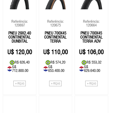
Eixo Central
Fita De Guidão
Roldana/Cage
Vestuário
Eixo Central
Roldan
Freios
GPS
Rotores
Freios
Rotore
14999.00
Grupo
Selim
Grupo
Selim
Referência:
Referência:
Referência:
120697
120675
120664
Guidão
Suspensão
Guidão
Suspe
78.294,78
PNEU 29X2.40
PNEU 700X45
PNEU 700X45
Kit Reparos Suspensão
Kit Reparos Suspensão
CONTINENTAL
CONTINENTAL
CONTINENTAL
77340
DUNBITAL
TERRA
TERRA ADV
Lubrificantes/Graxa
Lubrificantes/Graxa
RAPID RACE
COMPETITION
E25
BOMBA AR CRAKBRO
120,00
110,00
106,00
STERLING L
R$ 626,40
R$ 574,20
R$ 553,32
G$
G$
G$
35.00
40654
712.800.00
653.400.00
629.640.00
OLEO SUSPENSÃO R
182,70
5WT - 1L
+ PEÇAS
+ PEÇAS
+ PEÇAS
51.00
266,22