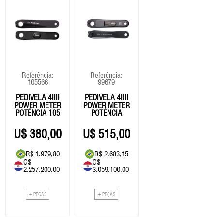
Referência:
Referência:
105566
99679
PEDIVELA 4IIII
PEDIVELA 4IIII
POWER METER
POWER METER
POTÊNCIA 105
POTÊNCIA
R7000 -
ULTEGRA
170MM
R8100 -
380,00
515,00
172.5MM
R$ 1.979,80
R$ 2.683,15
G$
G$
2.257.200.00
3.059.100.00
+ PEÇAS
+ PEÇAS