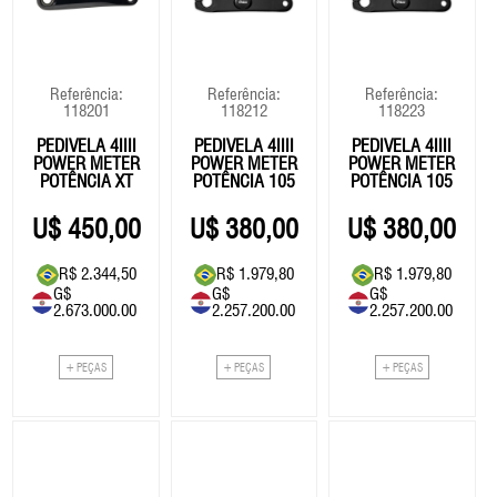
Eixo Central
Fita De Guidão
Roldana/Cage
Vestuário
Eixo Central
Roldan
Freios
GPS
Rotores
Freios
Rotore
14999.00
Grupo
Selim
Grupo
Selim
Referência:
Referência:
Referência:
118201
118212
118223
Guidão
Suspensão
Guidão
Suspe
78.144,79
PEDIVELA 4IIII
PEDIVELA 4IIII
PEDIVELA 4IIII
Kit Reparos Suspensão
Kit Reparos Suspensão
POWER METER
POWER METER
POWER METER
77340
POTÊNCIA XT
POTÊNCIA 105
POTÊNCIA 105
Lubrificantes/Graxa
Lubrificantes/Graxa
M8100 -
R7000 -
R7000 -
BOMBA AR CRAKBRO
175MM
175MM
172.5MM
450,00
380,00
380,00
STERLING L
R$ 2.344,50
R$ 1.979,80
R$ 1.979,80
G$
G$
G$
35.00
40654
2.673.000.00
2.257.200.00
2.257.200.00
OLEO SUSPENSÃO R
182,35
5WT - 1L
+ PEÇAS
+ PEÇAS
+ PEÇAS
51.00
265,71