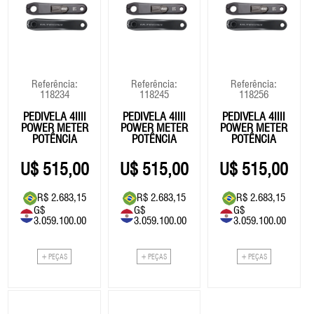
Referência:
Referência:
Referência:
118234
118245
118256
PEDIVELA 4IIII
PEDIVELA 4IIII
PEDIVELA 4IIII
POWER METER
POWER METER
POWER METER
POTÊNCIA
POTÊNCIA
POTÊNCIA
ULTEGRA
ULTEGRA
ULTEGRA
R8100 -
R8100 -
R8100 -
515,00
515,00
515,00
165MM
175MM
170MM
R$ 2.683,15
R$ 2.683,15
R$ 2.683,15
G$
G$
G$
3.059.100.00
3.059.100.00
3.059.100.00
+ PEÇAS
+ PEÇAS
+ PEÇAS