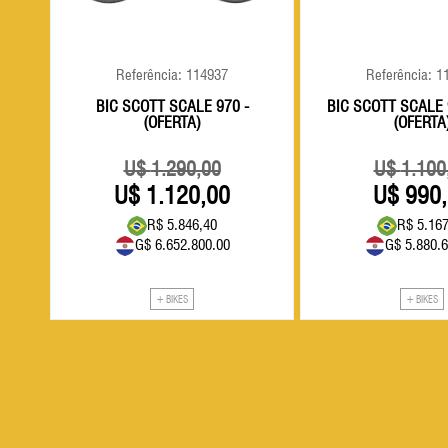
Referência: 114937
Referência: 1
PRO
BIC SCOTT SCALE 970 -
BIC SCOTT SCALE 
(OFERTA)
(OFERTA
1.290,00
1.100
1.120,00
990
R$ 5.846,40
R$ 5.167
G$ 6.652.800.00
G$ 5.880.6
+ BIKES
+ BIKES