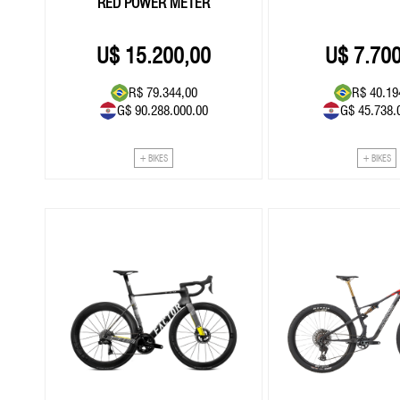
RED POWER METER
15.200,00
7.70
R$ 79.344,00
R$ 40.19
G$ 90.288.000.00
G$ 45.738.
+ BIKES
+ BIKES