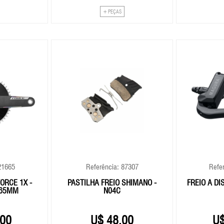
+ PEÇAS
21665
Referência: 87307
Refe
ORCE 1X -
PASTILHA FREIO SHIMANO -
FREIO A D
165MM
N04C
,00
48,00