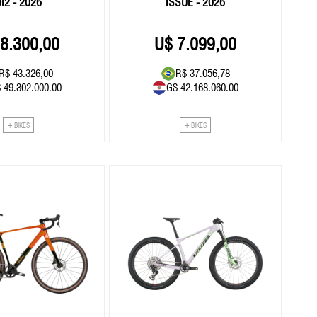
I2 - 2026
ISSUE - 2026
8.300,00
7.099,00
R$ 43.326,00
R$ 37.056,78
 49.302.000.00
G$ 42.168.060.00
+ BIKES
+ BIKES