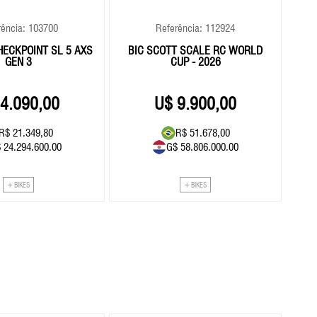
rência: 103700
Referência: 112924
HECKPOINT SL 5 AXS
BIC SCOTT SCALE RC WORLD
BIC
GEN 3
CUP - 2026
4.090,00
9.900,00
R$ 21.349,80
R$ 51.678,00
 24.294.600.00
G$ 58.806.000.00
+ BIKES
+ BIKES