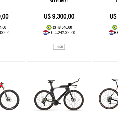
ALLROAD 1
D
0,00
9.300,00
4,00
R$ 48.546,00
000.00
G$ 55.242.000.00
G$
+ BIKES