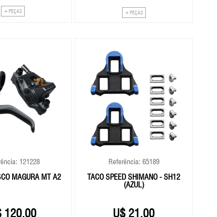
+ PEÇAS
+ PEÇAS
rência: 121228
Referência: 65189
ISCO MAGURA MT A2
TACO SPEED SHIMANO - SH12
C
(AZUL)
120,00
21,00