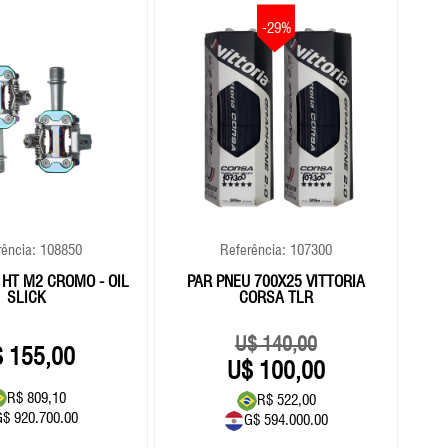
-29%
rência: 108850
Referência: 107300
HT M2 CROMO - OIL
PAR PNEU 700X25 VITTORIA
PNE
SLICK
CORSA TLR
140,00
155,00
100,00
R$ 809,10
R$ 522,00
G$ 920.700.00
G$ 594.000.00