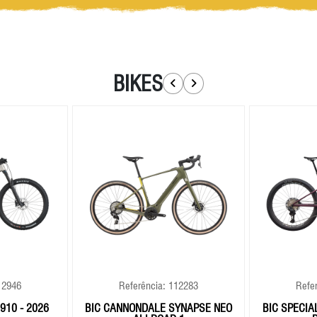
BIKES
12946
Referência: 112283
Refe
910 - 2026
BIC CANNONDALE SYNAPSE NEO
BIC SPECIA