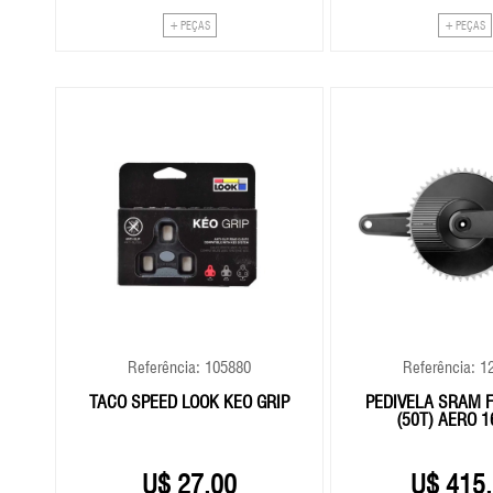
+ PEÇAS
+ PEÇAS
Referência: 105880
Referência: 1
803-
TACO SPEED LOOK KÉO GRIP
PEDIVELA SRAM F
(50T) AERO 
27,00
415