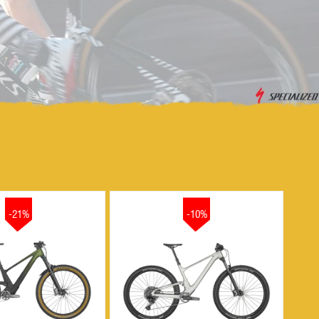
Farol/Lanterna
Suporte Caramanhola
182,70
51.00
Ferramentas
TransBike
Fita De Guidão
Vestuário
266,22
GPS
-21%
-10%