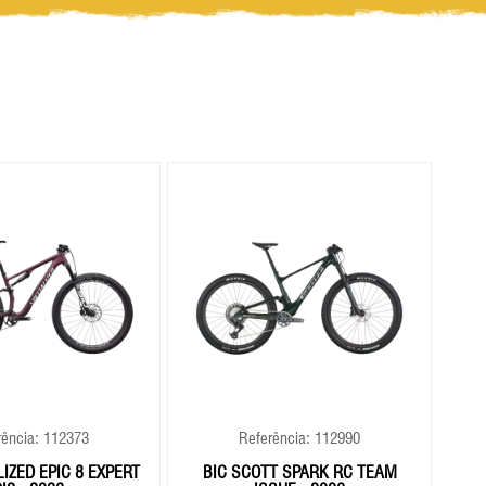
rência: 112373
Referência: 112990
LIZED EPIC 8 EXPERT
BIC SCOTT SPARK RC TEAM
BIC