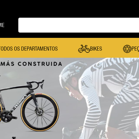
ME
TODOS OS DEPARTAMENTOS
BIKES
PE
PEÇAS
Cambio Dianteiro
Mesa
Cambio Traseiro
Pastilha De Freio
Câmera De Ar
Pedal
Canote Selim
Pedivela
Cassete
Pneu
Coroa
Quadro