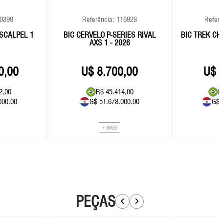
10399
Referência: 116928
Refe
SCALPEL 1
BIC CERVELO P-SERIES RIVAL
BIC TREK C
AXS 1 - 2026
0,00
8.700,00
2,00
R$ 45.414,00
000.00
G$ 51.678.000.00
G$
+ BIKES
PEÇAS