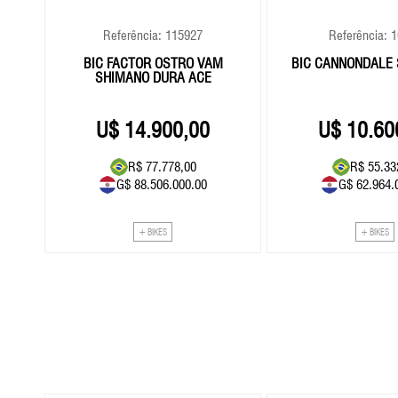
Referência: 115927
Referência: 
RED
BIC FACTOR OSTRO VAM
BIC CANNONDALE 
SHIMANO DURA ACE
14.900,00
10.60
R$ 77.778,00
R$ 55.33
G$ 88.506.000.00
G$ 62.964.
+ BIKES
+ BIKES