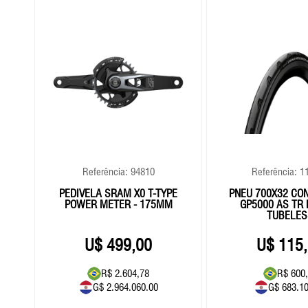
Referência: 94810
Referência: 1
C-
PEDIVELA SRAM X0 T-TYPE
PNEU 700X32 CO
POWER METER - 175MM
GP5000 AS TR 
TUBELES
499,00
115
R$ 2.604,78
R$ 600
G$ 2.964.060.00
G$ 683.1