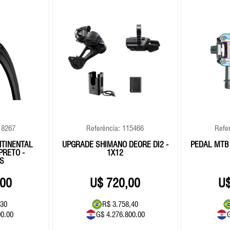
18267
Referência: 115466
Refe
NTINENTAL
UPGRADE SHIMANO DEORE DI2 -
PEDAL MTB 
PRETO -
1X12
S
,00
720,00
,30
R$ 3.758,40
00.00
G$ 4.276.800.00