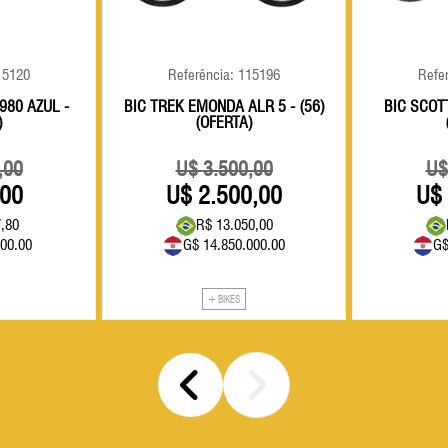
15120
Referência: 115196
Refe
980 AZUL -
BIC TREK EMONDA ALR 5 - (56)
BIC SCOTT
)
(OFERTA)
,00
3.500,00
,00
2.500,00
,80
R$ 13.050,00
00.00
G$ 14.850.000.00
G$
+ BIKES